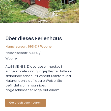
Über dieses Ferienhaus
Hauptsaison: 693 € / Woche
Nebensaison: 630 € /
Woche
ALLGEMEINES: Diese geschmackvoll 
eingerichtete und gut gepflegte Hütte im 
skandinavischen Stil vereint Komfort und 
Naturerlebnis auf ideale Weise. Sie 
befindet sich in sonniger, 
abgeschiedener Lage auf einem 
malerischen Naturgrundstück. Ein nahe 
gelegener Badesee, der nur durch 
Gespräch vereinbaren
einen Weg von der Hütte getrennt ist, 
lädt zum Schwimmen ein. Der Fjord mit 