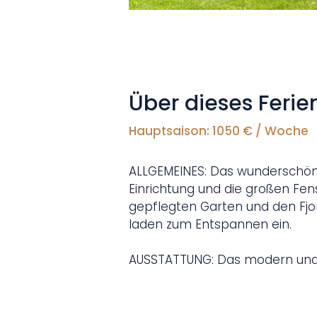
Über dieses Feri
Hauptsaison: 1050 € / Woche
ALLGEMEINES: Das wunderschöne 
Einrichtung und die großen Fens
gepflegten Garten und den Fjor
laden zum Entspannen ein. 

AUSSTATTUNG: Das modern und st
über eine sehr gute Ausstattung
Vom Vorflur aus betritt man d