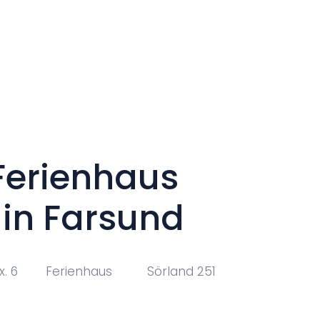
e
Ferienunterkünfte
Über Norwegen
Angeln in Südno
Ferienhaus
 in Farsund
. 6
Ferienhaus
Sörland 251