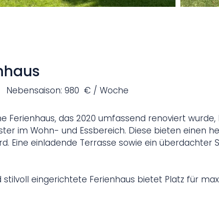
enhaus
Nebensaison: 980 € / Woche
Ferienhaus, das 2020 umfassend renoviert wurde, bes
ter im Wohn- und Essbereich. Diese bieten einen herr
d. Eine einladende Terrasse sowie ein überdachter 
ilvoll eingerichtete Ferienhaus bietet Platz für max
. Gartenmöbel und ein Grill stehen ebenfalls zur Ver
as großzügige Wohn-Esszimmer, das eine einladende 