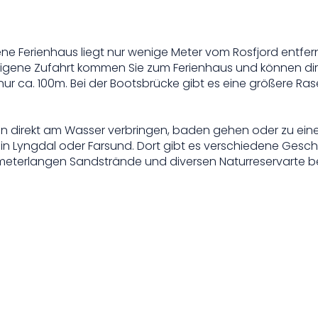
gene Ferienhaus liegt nur wenige Meter vom Rosfjord entfer
 eigene Zufahrt kommen Sie zum Ferienhaus und können dir
nur ca. 100m. Bei der Bootsbrücke gibt es eine größere Ra
en direkt am Wasser verbringen, baden gehen oder zu ein
in Lyngdal oder Farsund. Dort gibt es verschiedene Geschä
ilometerlangen Sandstrände und diversen Naturreservarte b