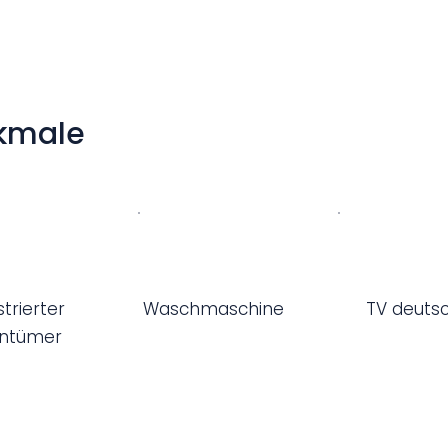
udem mit einem Fernseher (deutsche Sender), einem 
r 8 Personen ausgestattet. In der modernen Küche be
, Dunstabzug, Geschirrspüler, Kühlschubladen, Toast
armes und kaltes Wasser. Ein zusätzlicher ca. 200 Lit
kmale
n direkten Zugang zur Terrasse und zum Garten. Das
he, WC, Waschbecken und einer Waschmaschine. Die
zimmer mit Doppelbett, ein Schlafzimmer mit einem 
as Haus wird elektrisch oder mit einem Holzofen beh
g von 2 oder 3 vollen Wochen erhalten Sie einen Ra
strierter
Waschmaschine
TV deuts
ntümer